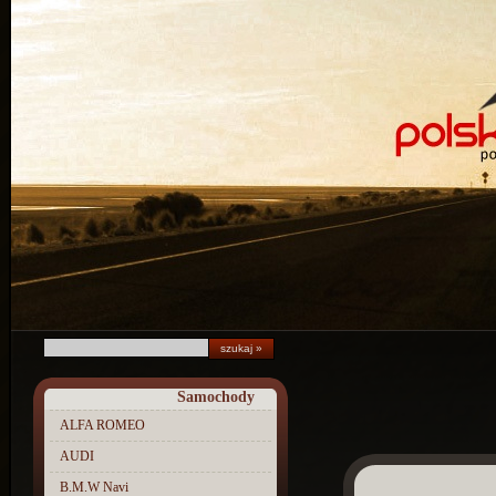
Samochody
ALFA ROMEO
AUDI
B.M.W Navi