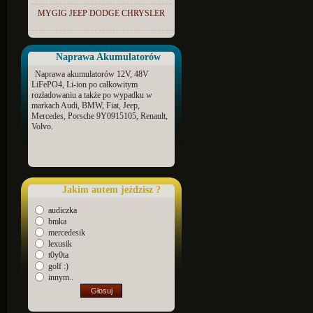
MYGIG JEEP DODGE CHRYSLER
Naprawa Akumulatorów
Naprawa akumulatorów 12V, 48V
LiFePO4, Li-ion po całkowitym
rozładowaniu a także po wypadku w
markach Audi, BMW, Fiat, Jeep,
Mercedes, Porsche 9Y0915105, Renault,
Volvo.
Jakim autem jeździsz ?
audiczka
bmka
mercedesik
lexusik
t0y0ta
golf :)
innym..