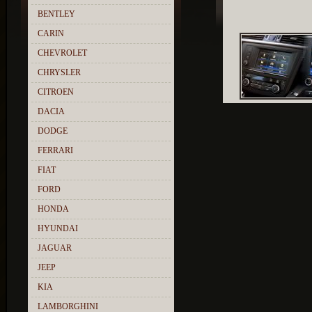
BENTLEY
CARIN
CHEVROLET
CHRYSLER
CITROEN
DACIA
DODGE
FERRARI
FIAT
FORD
HONDA
HYUNDAI
JAGUAR
JEEP
KIA
LAMBORGHINI