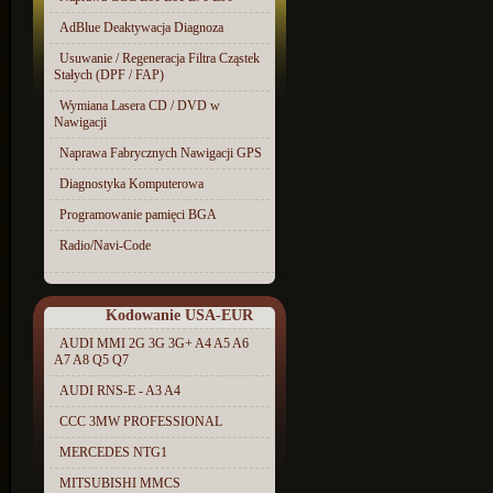
AdBlue Deaktywacja Diagnoza
Usuwanie / Regeneracja Filtra Cząstek
Stałych (DPF / FAP)
Wymiana Lasera CD / DVD w
Nawigacji
Naprawa Fabrycznych Nawigacji GPS
Diagnostyka Komputerowa
Programowanie pamięci BGA
Radio/Navi-Code
Kodowanie USA-EUR
AUDI MMI 2G 3G 3G+ A4 A5 A6
A7 A8 Q5 Q7
AUDI RNS-E - A3 A4
CCC 3MW PROFESSIONAL
MERCEDES NTG1
MITSUBISHI MMCS