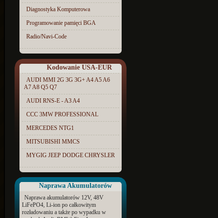
Diagnostyka Komputerowa
Programowanie pamięci BGA
Radio/Navi-Code
Kodowanie USA-EUR
AUDI MMI 2G 3G 3G+ A4 A5 A6
A7 A8 Q5 Q7
AUDI RNS-E - A3 A4
CCC 3MW PROFESSIONAL
MERCEDES NTG1
MITSUBISHI MMCS
MYGIG JEEP DODGE CHRYSLER
Naprawa Akumulatorów
Naprawa akumulatorów 12V, 48V
LiFePO4, Li-ion po całkowitym
rozładowaniu a także po wypadku w