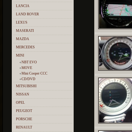
LANCIA
LAND ROVER
LEXUS
MASERATI
MAZDA
MERCEDES
MINI
NBT EVO
MOVE
Mini Cooper CCC
CD/DVD
MITSUBISHI
NISSAN
OPEL
PEUGEOT
PORSCHE
RENAULT