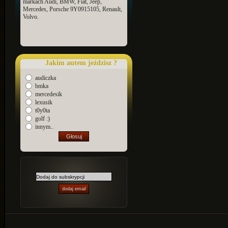
markach Audi, BMW, Fiat, Jeep,
Mercedes, Porsche 9Y0915105, Renault,
Volvo.
Jakim autem jeździsz ?
audiczka
bmka
mercedesik
lexusik
t0y0ta
golf :)
innym..