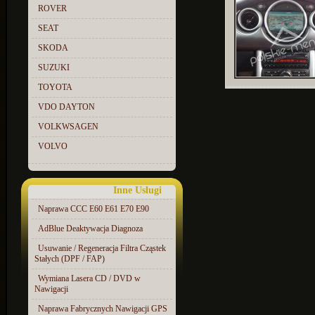
ROVER
SEAT
SKODA
SUZUKI
TOYOTA
VDO DAYTON
VOLKWSAGEN
VOLVO
Inne Uslugi
Naprawa CCC E60 E61 E70 E90
AdBlue Deaktywacja Diagnoza
Usuwanie / Regeneracja Filtra Cząstek
Stałych (DPF / FAP)
Wymiana Lasera CD / DVD w
Nawigacji
Naprawa Fabrycznych Nawigacji GPS