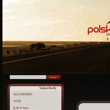
Samochody
ALFA ROMEO
AUDI
B.M.W Navi