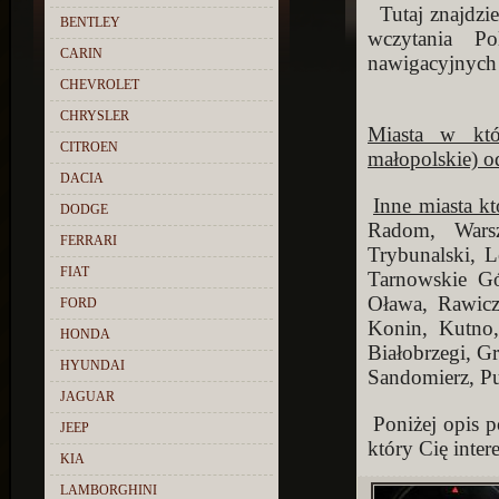
Tutaj znajdzi
BENTLEY
wczytania P
CARIN
nawigacyjnych 
CHEVROLET
CHRYSLER
Miasta w kt
CITROEN
małopolskie) o
DACIA
Inne miasta k
DODGE
Radom, Wars
FERRARI
Trybunalski, 
FIAT
Tarnowskie Gó
Oława, Rawicz
FORD
Konin, Kutno
HONDA
Białobrzegi, G
HYUNDAI
Sandomierz, P
JAGUAR
Poniżej opis 
JEEP
który Cię intere
KIA
LAMBORGHINI