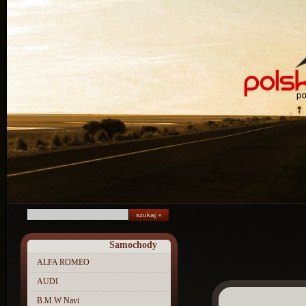
Samochody
ALFA ROMEO
AUDI
B.M.W Navi