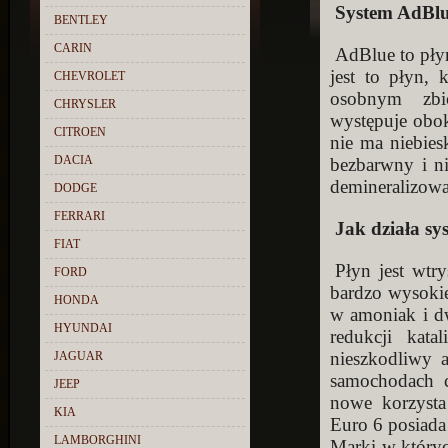
System AdBl
BENTLEY
CARIN
AdBlue to płyn
jest to płyn, 
CHEVROLET
osobnym zbio
CHRYSLER
występuje obo
CITROEN
nie ma niebies
DACIA
bezbarwny i n
demineralizow
DODGE
FERRARI
Jak działa sy
FIAT
Płyn jest wt
FORD
bardzo wysokie
HONDA
w amoniak i dw
HYUNDAI
redukcji kat
nieszkodliwy 
JAGUAR
samochodach c
JEEP
nowe korzysta
KIA
Euro 6 posiada
LAMBORGHINI
Marki w który