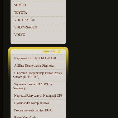
SUZUKI
TOYOTA
VDO DAYTON
VOLKWSAGEN
VOLVO
Inne Uslugi
Naprawa CCC E60 E61 E70 E90
AdBlue Deaktywacja Diagnoza
Usuwanie / Regeneracja Filtra Cząstek
Stałych (DPF / FAP)
Wymiana Lasera CD / DVD w
Nawigacji
Naprawa Fabrycznych Nawigacji GPS
Diagnostyka Komputerowa
Programowanie pamięci BGA
Radio/Navi-Code