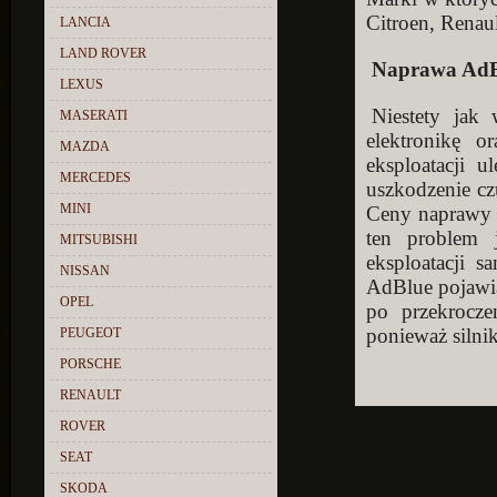
Citroen, Renaul
LANCIA
LAND ROVER
Naprawa AdB
LEXUS
Niestety ja
MASERATI
elektronikę 
MAZDA
eksploatacji 
MERCEDES
uszkodzenie cz
MINI
Ceny naprawy s
ten problem 
MITSUBISHI
eksploatacji 
NISSAN
AdBlue pojawia
OPEL
po przekrocz
ponieważ silni
PEUGEOT
PORSCHE
RENAULT
ROVER
SEAT
SKODA