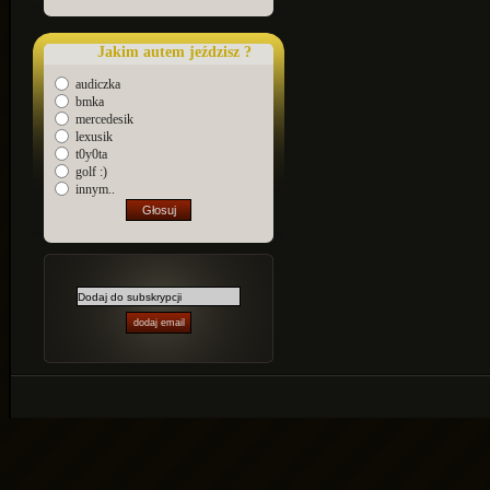
Jakim autem jeździsz ?
audiczka
bmka
mercedesik
lexusik
t0y0ta
golf :)
innym..