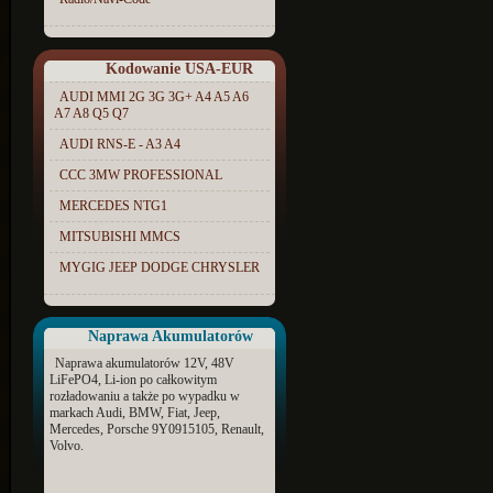
Kodowanie USA-EUR
AUDI MMI 2G 3G 3G+ A4 A5 A6
A7 A8 Q5 Q7
AUDI RNS-E - A3 A4
CCC 3MW PROFESSIONAL
MERCEDES NTG1
MITSUBISHI MMCS
MYGIG JEEP DODGE CHRYSLER
Naprawa Akumulatorów
Naprawa akumulatorów 12V, 48V
LiFePO4, Li-ion po całkowitym
rozładowaniu a także po wypadku w
markach Audi, BMW, Fiat, Jeep,
Mercedes, Porsche 9Y0915105, Renault,
Volvo.