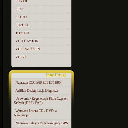
ROVER
SEAT
SKODA
SUZUKI
TOYOTA
VDO DAYTON
VOLKWSAGEN
VOLVO
Inne Uslugi
Naprawa CCC E60 E61 E70 E90
AdBlue Deaktywacja Diagnoza
Usuwanie / Regeneracja Filtra Cząstek
Stałych (DPF / FAP)
Wymiana Lasera CD / DVD w
Nawigacji
Naprawa Fabrycznych Nawigacji GPS