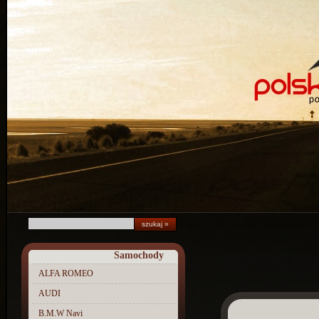
Samochody
ALFA ROMEO
AUDI
B.M.W Navi