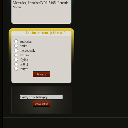
Mercedes, Porsche 9Y0915105, Renault,
Volvo.
Jakim autem jeździsz ?
audiczka
bmka
mercedesik
lexusik
t0y0ta
golf :)
innym..