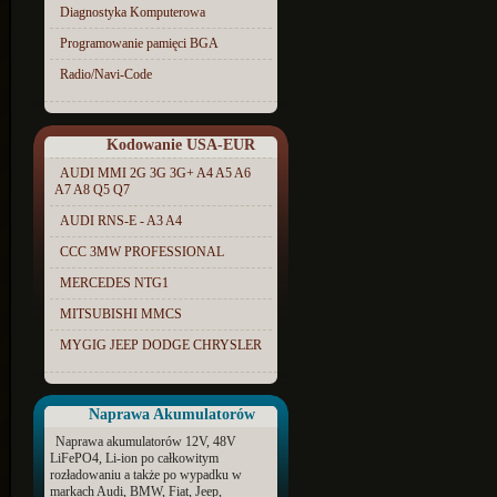
Diagnostyka Komputerowa
Programowanie pamięci BGA
Radio/Navi-Code
Kodowanie USA-EUR
AUDI MMI 2G 3G 3G+ A4 A5 A6
A7 A8 Q5 Q7
AUDI RNS-E - A3 A4
CCC 3MW PROFESSIONAL
MERCEDES NTG1
MITSUBISHI MMCS
MYGIG JEEP DODGE CHRYSLER
Naprawa Akumulatorów
Naprawa akumulatorów 12V, 48V
LiFePO4, Li-ion po całkowitym
rozładowaniu a także po wypadku w
markach Audi, BMW, Fiat, Jeep,