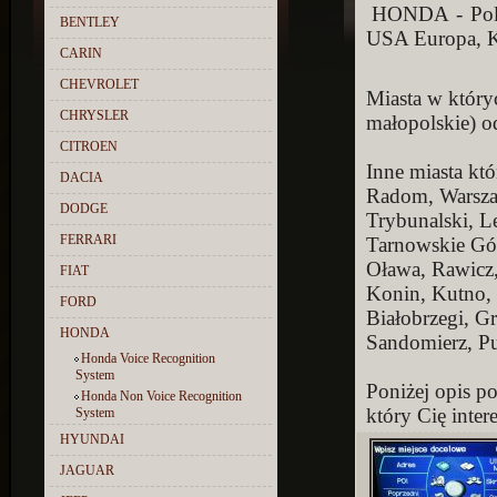
HONDA - Polsk
BENTLEY
USA Europa, 
CARIN
CHEVROLET
Miasta w któr
CHRYSLER
małopolskie) o
CITROEN
Inne miasta kt
DACIA
Radom, Warsza
DODGE
Trybunalski, L
FERRARI
Tarnowskie Gó
Oława, Rawicz,
FIAT
Konin, Kutno,
FORD
Białobrzegi, G
HONDA
Sandomierz, P
Honda Voice Recognition
System
Poniżej opis p
Honda Non Voice Recognition
który Cię intere
System
HYUNDAI
JAGUAR