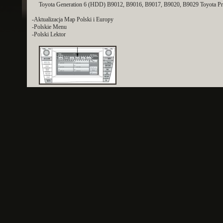
Toyota Generation 6 (HDD) B9012, B9016, B9017, B9020, B9029 Toyota Prado
-Aktualizacja Map Polski i Europy
-Polskie Menu
-Polski Lektor