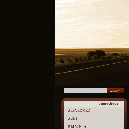
Samochody
ALFA ROMEO
AUDI
B.M.W Navi