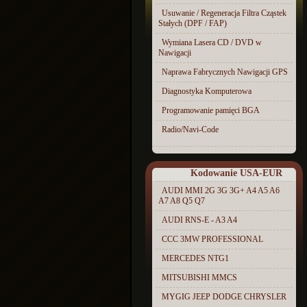
Usuwanie / Regeneracja Filtra Cząstek
Stałych (DPF / FAP)
Wymiana Lasera CD / DVD w
Nawigacji
Naprawa Fabrycznych Nawigacji GPS
Diagnostyka Komputerowa
Programowanie pamięci BGA
Radio/Navi-Code
Kodowanie USA-EUR
AUDI MMI 2G 3G 3G+ A4 A5 A6
A7 A8 Q5 Q7
AUDI RNS-E - A3 A4
CCC 3MW PROFESSIONAL
MERCEDES NTG1
MITSUBISHI MMCS
MYGIG JEEP DODGE CHRYSLER