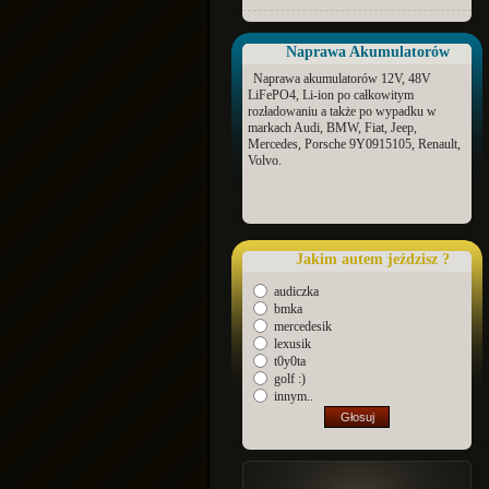
Naprawa Akumulatorów
Naprawa akumulatorów 12V, 48V
LiFePO4, Li-ion po całkowitym
rozładowaniu a także po wypadku w
markach Audi, BMW, Fiat, Jeep,
Mercedes, Porsche 9Y0915105, Renault,
Volvo.
Jakim autem jeździsz ?
audiczka
bmka
mercedesik
lexusik
t0y0ta
golf :)
innym..