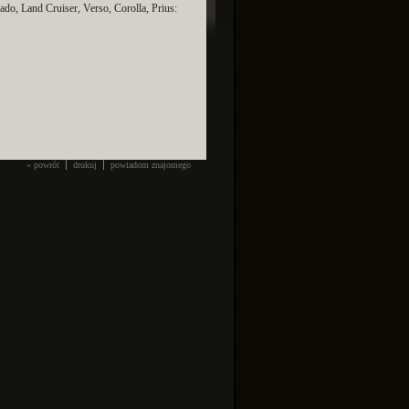
, Land Cruiser, Verso, Corolla, Prius:
« powrót
drukuj
powiadom znajomego